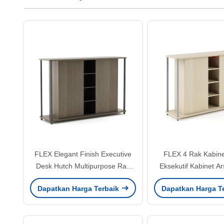
FLEX Elegant Finish Executive
FLEX 4 Rak Kabine
Desk Hutch Multipurpose Rak
Eksekutif Kabinet Ar
Storage Cabinet Untuk Ruang
Modern
Dapatkan Harga Terbaik
Dapatkan Harga T
Kantor