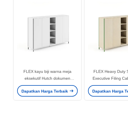
FLEX kayu biji warna meja
FLEX Heavy Duty S
eksekutif Hutch dokumen
Executive Filing Ca
penyelenggara kabinet Kantor
yang dapat disesuai
Dapatkan Harga Terbaik
Dapatkan Harga T
sideboard
finishing lami