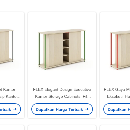
t Kantor
FLEX Elegant Design Executive
FLEX Gaya Mo
sip Kantor
Kantor Storage Cabinets, File
Eksekutif H
Storage Kantor Sideboard
Layer Draw
erbaik
Dapatkan Harga Terbaik
Dapatkan H
Cabinet