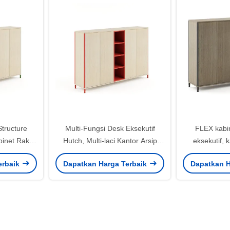
tructure
Multi-Fungsi Desk Eksekutif
FLEX kabi
binet Rak
Hutch, Multi-laci Kantor Arsip
eksekutif, 
kan dengan
Lemari
eksekutif
erbaik
Dapatkan Harga Terbaik
Dapatkan H
nasi